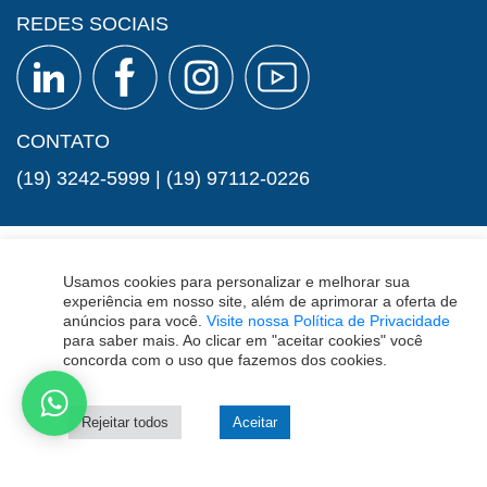
REDES SOCIAIS
CONTATO
(19) 3242-5999
|
(19) 97112-0226
Usamos cookies para personalizar e melhorar sua
experiência em nosso site, além de aprimorar a oferta de
anúncios para você.
Visite nossa Política de Privacidade
para saber mais. Ao clicar em "aceitar cookies" você
JUNTOS, ABRINDO NOVOS CAMINHOS
concorda com o uso que fazemos dos cookies.
EDISONDA POÇOS ARTESIANOS ® 2023 | DESDE 1965.
Rejeitar todos
Aceitar
TODOS OS DIREITOS RESERVADOS.