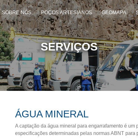
SOBRE NÓS
POÇOS ARTESIANOS
GEOMAPA
SERVIÇOS
ÁGUA MINERAL
A captação da água mineral para engarrafamento é um p
especificações determinadas pelas normas ABNT para p