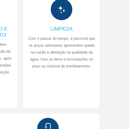
O E
LIMPEZA
TO
Com o passar do tempo, é possível que
odem
os poços artesianos apresentem queda
zão da
na vazão e alteração na qualidade da
s, após
água. Isso se deve a incrustações no
uestões
poço ou sistema de bombeamento.
enção.